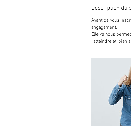
m
i
Description du 
n
Avant de vous inscr
engagement.
Elle va nous permett
l'atteindre et, bien