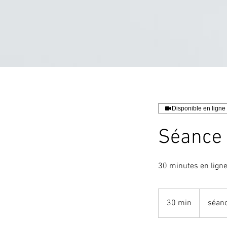
Disponible en ligne
Séance 
30 minutes en lig
30 min
3
séanc
0