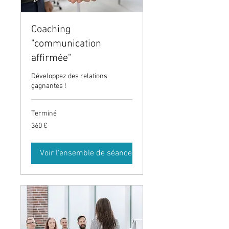
Coaching
"communication
affirmée"
Développez des relations
gagnantes !
Terminé
360
360 €
euros
Voir l'ensemble de séances