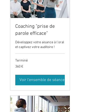
Coaching "prise de
parole efficace"
Développez votre aisance à l'oral
et captivez votre auditoire !
Terminé
360
360 €
euros
Voir l'ensemble de séances