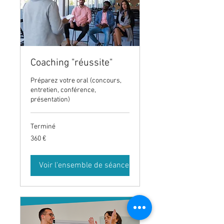
Coaching "réussite"
Préparez votre oral (concours,
entretien, conférence,
présentation)
Terminé
360
360 €
euros
Voir l'ensemble de séances