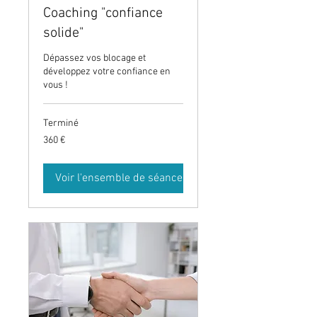
Coaching "confiance
solide"
Dépassez vos blocage et
développez votre confiance en
vous !
Terminé
360
360 €
euros
Voir l'ensemble de séances