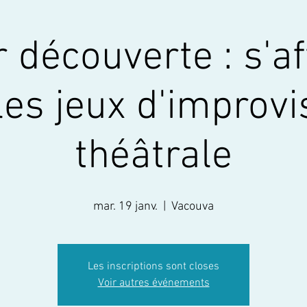
r découverte : s'a
les jeux d'improvi
théâtrale
mar. 19 janv.
  |  
Vacouva
Les inscriptions sont closes
Voir autres événements