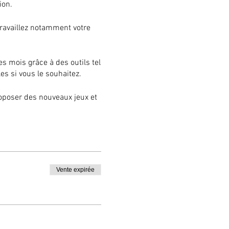
tion.
s travaillez notamment votre
 mois grâce à des outils tel
les si vous le souhaitez.
roposer des nouveaux jeux et
, on va en avoir besoin pour
Vente expirée
 notions choisies