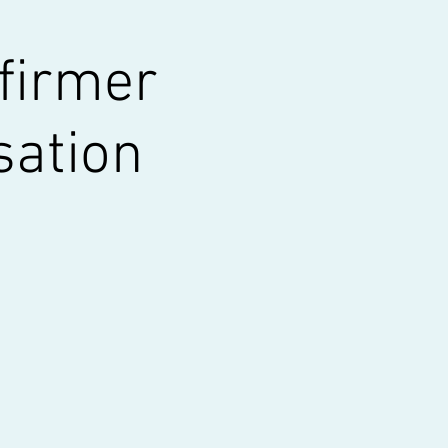
ffirmer
sation