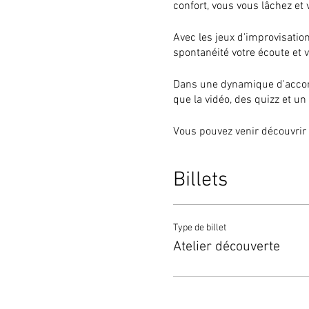
confort, vous vous lâchez e
Avec les jeux d'improvisation 
spontanéité votre écoute et 
Dans une dynamique d'accomp
que la vidéo, des quizz et un
Vous pouvez venir découvrir 
je fais toujours en sorte que
Billets
Voici comment se déroule un
Dans un premier temps, on éc
s'exprimer !
Type de billet
Atelier découverte
Dans un deuxième temps, on 
Dans un troisième temps, on 