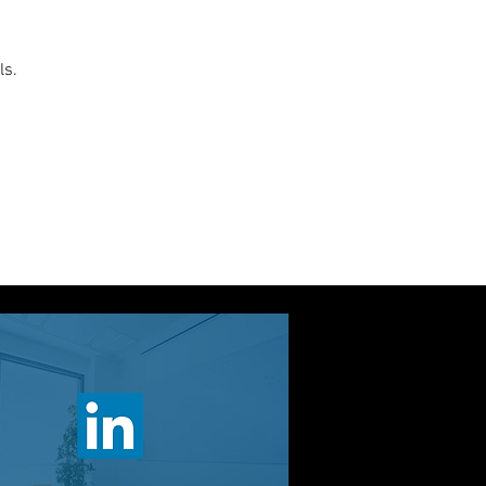
ls.
 à juin.