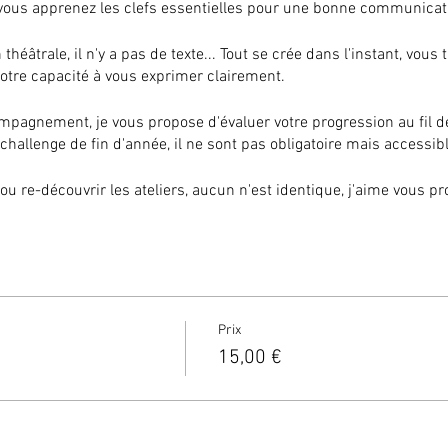
t vous apprenez les clefs essentielles pour une bonne communica
théâtrale, il n'y a pas de texte... Tout se crée dans l'instant, vou
votre capacité à vous exprimer clairement.
agnement, je vous propose d'évaluer votre progression au fil des
 challenge de fin d'année, il ne sont pas obligatoire mais accessib
ou re-découvrir les ateliers, aucun n'est identique, j'aime vous p
 l'ambiance soit bienveillante et légère !
 atelier :
hauffe le corps et la voix, on se met en mouvement et en énergie
Prix
15,00 €
commence les exercices pour mettre en pratique et intégrer les
crée des histoires en appliquant les différentes consignes.