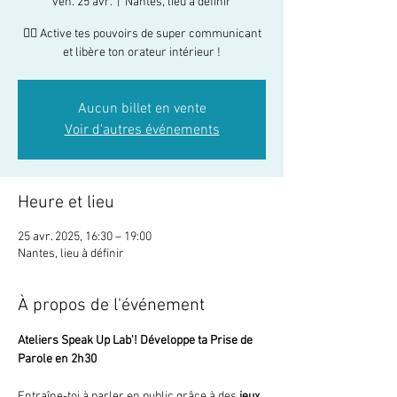
ven. 25 avr.
  |  
Nantes, lieu à définir
🦸‍♀️ Active tes pouvoirs de super communicant
et libère ton orateur intérieur !
Aucun billet en vente
Voir d'autres événements
Heure et lieu
25 avr. 2025, 16:30 – 19:00
Nantes, lieu à définir
À propos de l'événement
Ateliers Speak Up Lab'! Développe ta Prise de 
Parole en 2h30
Entraîne-toi à parler en public grâce à des 
jeux 